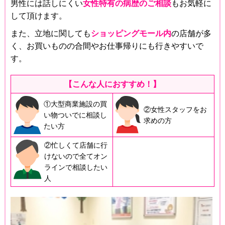
男性には話しにくい
女性特有の病歴のご相談
もお気軽に
して頂けます。
また、立地に関しても
ショッピングモール内
の店舗が多
く、お買いものの合間やお仕事帰りにも行きやすいで
す。
【こんな人におすすめ！】
①大型商業施設の買
②女性スタッフをお
い物ついでに相談し
求めの方
たい方
②忙しくて店舗に行
けないので全てオン
ラインで相談したい
人