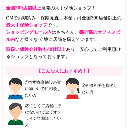
全国300店舗以上
展開の大手保険ショップ！
CMでお馴染み「保険見直し本舗」は全国300店舗以上の
最大手保険ショップ
です。
ショッピングモール内
はもちろん、
都心部のオフィスビ
ル内
など様々な 立地に店舗を構えています。
取扱い保険会社数も40社以上
あり、安心してご利用頂け
るショップとなっております。
【こんな人におすすめ！】
①大型商業施設の買
②相談相手を指名し
い物ついでに相談し
たい方
たい方
②忙しくて店舗に行
けないので全てオン
ラインで相談したい
人