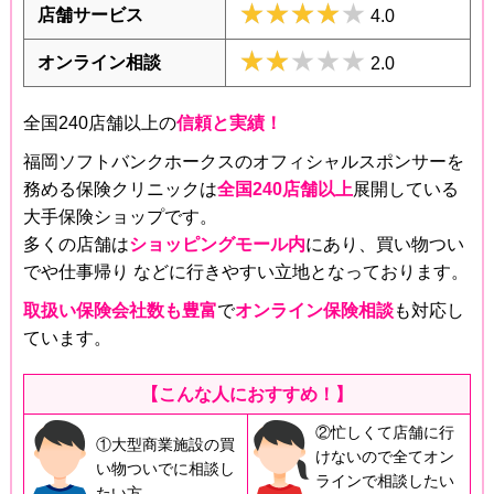
★★★★★
★★★★★
店舗サービス
4.0
★★★★★
★★★★★
オンライン相談
2.0
全国240店舗以上の
信頼と実績！
福岡ソフトバンクホークスのオフィシャルスポンサーを
務める保険クリニックは
全国240店舗以上
展開している
大手保険ショップです。
多くの店舗は
ショッピングモール内
にあり、買い物つい
でや仕事帰り などに行きやすい立地となっております。
取扱い保険会社数も豊富
で
オンライン保険相談
も対応し
ています。
【こんな人におすすめ！】
②忙しくて店舗に行
①大型商業施設の買
けないので全てオン
い物ついでに相談し
ラインで相談したい
たい方