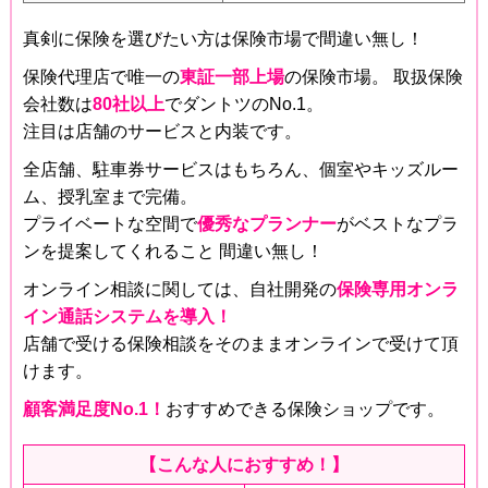
真剣に保険を選びたい方は保険市場で間違い無し！
保険代理店で唯一の
東証一部上場
の保険市場。 取扱保険
会社数は
80社以上
でダントツのNo.1。
注目は店舗のサービスと内装です。
全店舗、駐車券サービスはもちろん、個室やキッズルー
ム、授乳室まで完備。
プライベートな空間で
優秀なプランナー
がベストなプラ
ンを提案してくれること 間違い無し！
オンライン相談に関しては、自社開発の
保険専用オンラ
イン通話システムを導入！
店舗で受ける保険相談をそのままオンラインで受けて頂
けます。
顧客満足度No.1！
おすすめできる保険ショップです。
【こんな人におすすめ！】