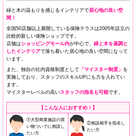
緑と木の温もりを感じるインテリアで
居心地の良い空
間！
全国50店舗以上展開している保険テラスは2005年設立の
比較的新しい保険ショップです。
店舗は
ショッピングモール内
が中心で、
緑と木を基調と
したインテリア
で落ち着いた居心地の良い空間になって
います。
また、独自の社内資格制度として
「マイスター制度」
を
実施しており、スタッフのスキルUPにも力を入れてい
ます。
マイスターレベルの高い
スタッフの指名も可能
です。
【こんな人におすすめ！】
①大型商業施設の買
②相談相手を指名し
い物ついでに相談し
たい方
たい方