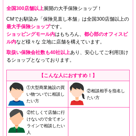
全国300店舗以上
展開の大手保険ショップ！
CMでお馴染み「保険見直し本舗」は全国300店舗以上の
最大手保険ショップ
です。
ショッピングモール内
はもちろん、
都心部のオフィスビ
ル内
など様々な 立地に店舗を構えています。
取扱い保険会社数も40社以上
あり、安心してご利用頂け
るショップとなっております。
【こんな人におすすめ！】
①大型商業施設の買
②相談相手を指名し
い物ついでに相談し
たい方
たい方
②忙しくて店舗に行
けないので全てオン
ラインで相談したい
人