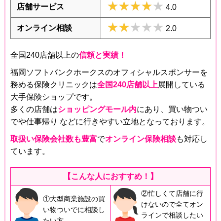
★★★★★
★★★★★
店舗サービス
4.0
★★★★★
★★★★★
オンライン相談
2.0
全国240店舗以上の
信頼と実績！
福岡ソフトバンクホークスのオフィシャルスポンサーを
務める保険クリニックは
全国240店舗以上
展開している
大手保険ショップです。
多くの店舗は
ショッピングモール内
にあり、買い物つい
でや仕事帰り などに行きやすい立地となっております。
取扱い保険会社数も豊富
で
オンライン保険相談
も対応し
ています。
【こんな人におすすめ！】
②忙しくて店舗に行
①大型商業施設の買
けないので全てオン
い物ついでに相談し
ラインで相談したい
たい方