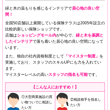
緑と木の温もりを感じるインテリアで
居心地の良い空
間！
全国50店舗以上展開している保険テラスは2005年設立の
比較的新しい保険ショップです。
店舗は
ショッピングモール内
が中心で、
緑と木を基調と
したインテリア
で落ち着いた居心地の良い空間になって
います。
また、独自の社内資格制度として
「マイスター制度」
を
実施しており、スタッフのスキルUPにも力を入れてい
ます。
マイスターレベルの高い
スタッフの指名も可能
です。
【こんな人におすすめ！】
①大型商業施設の買
②相談相手を指名し
い物ついでに相談し
たい方
たい方