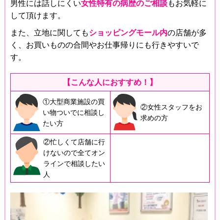
男性には話しにくい
女性特有の病歴のご相談
もお気軽に
して頂けます。
また、立地に関しても
ショッピングモール内
の店舗が多
く、お買いものの合間やお仕事帰りにも行きやすいで
す。
【こんな人におすすめ！】
①大型商業施設の買
②女性スタッフをお
い物ついでに相談し
求めの方
たい方
②忙しくて店舗に行
けないので全てオン
ラインで相談したい
人