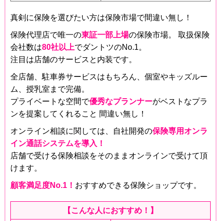
真剣に保険を選びたい方は保険市場で間違い無し！
保険代理店で唯一の
東証一部上場
の保険市場。 取扱保険
会社数は
80社以上
でダントツのNo.1。
注目は店舗のサービスと内装です。
全店舗、駐車券サービスはもちろん、個室やキッズルー
ム、授乳室まで完備。
プライベートな空間で
優秀なプランナー
がベストなプラ
ンを提案してくれること 間違い無し！
オンライン相談に関しては、自社開発の
保険専用オンラ
イン通話システムを導入！
店舗で受ける保険相談をそのままオンラインで受けて頂
けます。
顧客満足度No.1！
おすすめできる保険ショップです。
【こんな人におすすめ！】