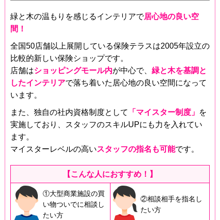
緑と木の温もりを感じるインテリアで
居心地の良い空
間！
全国50店舗以上展開している保険テラスは2005年設立の
比較的新しい保険ショップです。
店舗は
ショッピングモール内
が中心で、
緑と木を基調と
したインテリア
で落ち着いた居心地の良い空間になって
います。
また、独自の社内資格制度として
「マイスター制度」
を
実施しており、スタッフのスキルUPにも力を入れてい
ます。
マイスターレベルの高い
スタッフの指名も可能
です。
【こんな人におすすめ！】
①大型商業施設の買
②相談相手を指名し
い物ついでに相談し
たい方
たい方