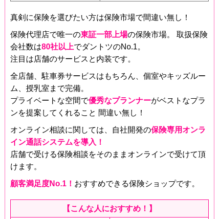
真剣に保険を選びたい方は保険市場で間違い無し！
保険代理店で唯一の
東証一部上場
の保険市場。 取扱保険
会社数は
80社以上
でダントツのNo.1。
注目は店舗のサービスと内装です。
全店舗、駐車券サービスはもちろん、個室やキッズルー
ム、授乳室まで完備。
プライベートな空間で
優秀なプランナー
がベストなプラ
ンを提案してくれること 間違い無し！
オンライン相談に関しては、自社開発の
保険専用オンラ
イン通話システムを導入！
店舗で受ける保険相談をそのままオンラインで受けて頂
けます。
顧客満足度No.1！
おすすめできる保険ショップです。
【こんな人におすすめ！】