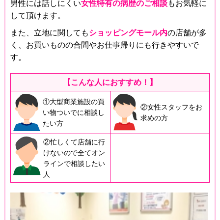
男性には話しにくい
女性特有の病歴のご相談
もお気軽に
して頂けます。
また、立地に関しても
ショッピングモール内
の店舗が多
く、お買いものの合間やお仕事帰りにも行きやすいで
す。
【こんな人におすすめ！】
①大型商業施設の買
②女性スタッフをお
い物ついでに相談し
求めの方
たい方
②忙しくて店舗に行
けないので全てオン
ラインで相談したい
人