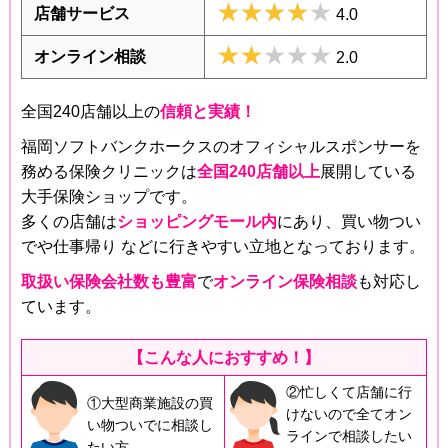
★★★★★
★★★★★
店舗サービス
4.0
★★★★★
★★★★★
オンライン相談
2.0
全国240店舗以上の
信頼と実績！
福岡ソフトバンクホークスのオフィシャルスポンサーを
務める保険クリニックは
全国240店舗以上
展開している
大手保険ショップです。
多くの店舗は
ショッピングモール内
にあり、買い物つい
でや仕事帰り などに行きやすい立地となっております。
取扱い保険会社数も豊富
で
オンライン保険相談
も対応し
ています。
【こんな人におすすめ！】
②忙しくて店舗に行
①大型商業施設の買
けないので全てオン
い物ついでに相談し
ラインで相談したい
たい方