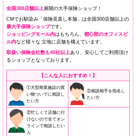
全国300店舗以上
展開の大手保険ショップ！
CMでお馴染み「保険見直し本舗」は全国300店舗以上の
最大手保険ショップ
です。
ショッピングモール内
はもちろん、
都心部のオフィスビ
ル内
など様々な 立地に店舗を構えています。
取扱い保険会社数も40社以上
あり、安心してご利用頂け
るショップとなっております。
【こんな人におすすめ！】
①大型商業施設の買
②相談相手を指名し
い物ついでに相談し
たい方
たい方
②忙しくて店舗に行
けないので全てオン
ラインで相談したい
人