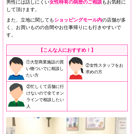
男性には話しにくい
女性特有の病歴のご相談
もお気軽に
して頂けます。
また、立地に関しても
ショッピングモール内
の店舗が多
く、お買いものの合間やお仕事帰りにも行きやすいで
す。
【こんな人におすすめ！】
①大型商業施設の買
②女性スタッフをお
い物ついでに相談し
求めの方
たい方
②忙しくて店舗に行
けないので全てオン
ラインで相談したい
人