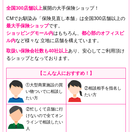
全国300店舗以上
展開の大手保険ショップ！
CMでお馴染み「保険見直し本舗」は全国300店舗以上の
最大手保険ショップ
です。
ショッピングモール内
はもちろん、
都心部のオフィスビ
ル内
など様々な 立地に店舗を構えています。
取扱い保険会社数も40社以上
あり、安心してご利用頂け
るショップとなっております。
【こんな人におすすめ！】
①大型商業施設の買
②相談相手を指名し
い物ついでに相談し
たい方
たい方
②忙しくて店舗に行
けないので全てオン
ラインで相談したい
人