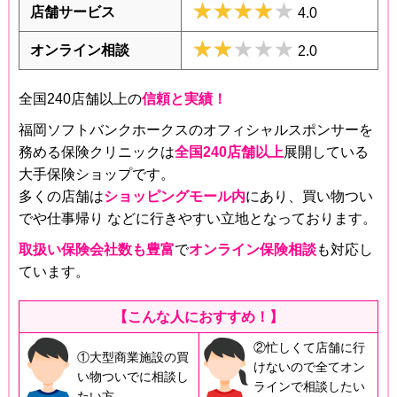
★★★★★
★★★★★
店舗サービス
4.0
★★★★★
★★★★★
オンライン相談
2.0
全国240店舗以上の
信頼と実績！
福岡ソフトバンクホークスのオフィシャルスポンサーを
務める保険クリニックは
全国240店舗以上
展開している
大手保険ショップです。
多くの店舗は
ショッピングモール内
にあり、買い物つい
でや仕事帰り などに行きやすい立地となっております。
取扱い保険会社数も豊富
で
オンライン保険相談
も対応し
ています。
【こんな人におすすめ！】
②忙しくて店舗に行
①大型商業施設の買
けないので全てオン
い物ついでに相談し
ラインで相談したい
たい方