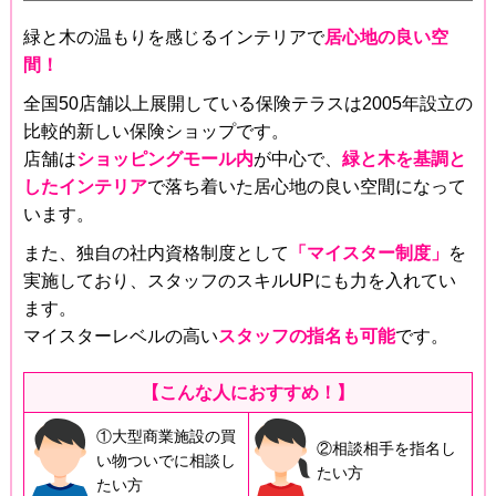
緑と木の温もりを感じるインテリアで
居心地の良い空
間！
全国50店舗以上展開している保険テラスは2005年設立の
比較的新しい保険ショップです。
店舗は
ショッピングモール内
が中心で、
緑と木を基調と
したインテリア
で落ち着いた居心地の良い空間になって
います。
また、独自の社内資格制度として
「マイスター制度」
を
実施しており、スタッフのスキルUPにも力を入れてい
ます。
マイスターレベルの高い
スタッフの指名も可能
です。
【こんな人におすすめ！】
①大型商業施設の買
②相談相手を指名し
い物ついでに相談し
たい方
たい方