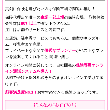
真剣に保険を選びたい方は保険市場で間違い無し！
保険代理店で唯一の
東証一部上場
の保険市場。 取扱保険
会社数は
80社以上
でダントツのNo.1。
注目は店舗のサービスと内装です。
全店舗、駐車券サービスはもちろん、個室やキッズルー
ム、授乳室まで完備。
プライベートな空間で
優秀なプランナー
がベストなプラ
ンを提案してくれること 間違い無し！
オンライン相談に関しては、自社開発の
保険専用オンラ
イン通話システムを導入！
店舗で受ける保険相談をそのままオンラインで受けて頂
けます。
顧客満足度No.1！
おすすめできる保険ショップです。
【こんな人におすすめ！】