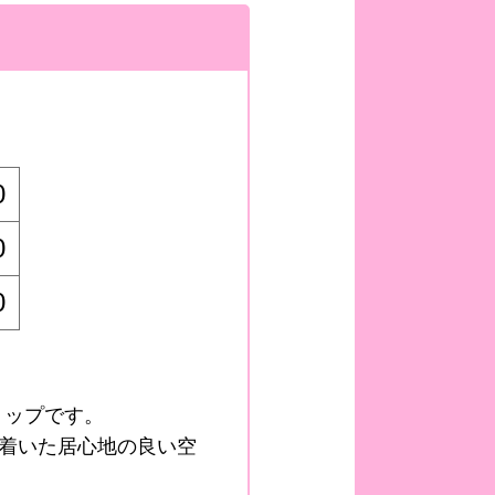
0
0
0
ョップです。
着いた居心地の良い空