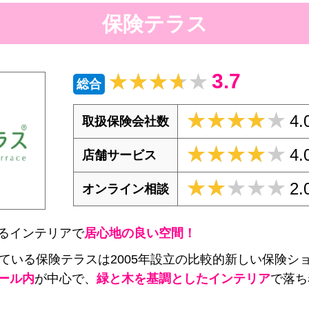
保険テラス
3.7
★★★★★
★★★★★
総合
★★★★★
★★★★★
4.
取扱保険会社数
★★★★★
★★★★★
4.
店舗サービス
★★★★★
★★★★★
2.
オンライン相談
るインテリアで
居心地の良い空間！
している保険テラスは2005年設立の比較的新しい保険シ
ール内
が中心で、
緑と木を基調としたインテリア
で落ち