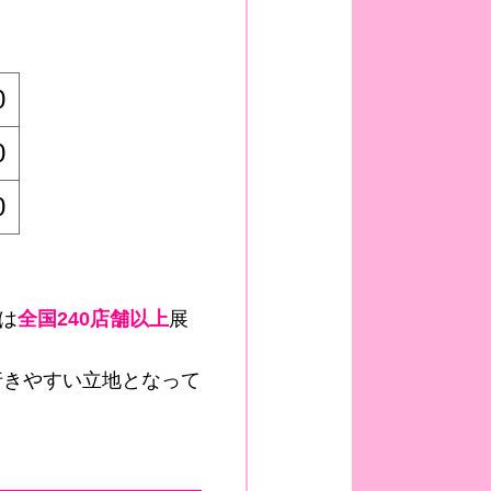
0
0
0
は
全国240店舗以上
展
行きやすい立地となって