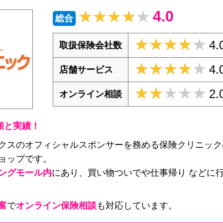
4.0
★★★★★
★★★★★
総合
★★★★★
★★★★★
4.
取扱保険会社数
★★★★★
★★★★★
4.
店舗サービス
★★★★★
★★★★★
2.
オンライン相談
頼と実績！
クスのオフィシャルスポンサーを務める保険クリニック
ョップです。
ングモール内
にあり、買い物ついでや仕事帰り などに
富
で
オンライン保険相談
も対応しています。