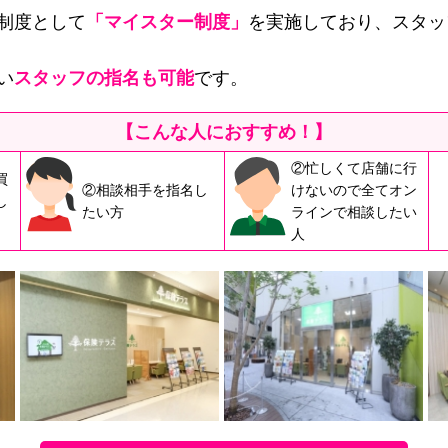
制度として
「マイスター制度」
を実施しており、スタッ
い
スタッフの指名も可能
です。
【こんな人におすすめ！】
②忙しくて店舗に行
買
②相談相手を指名し
けないので全てオン
し
たい方
ラインで相談したい
人