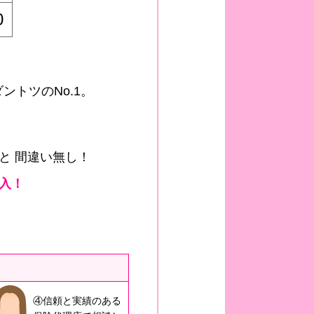
0
ントツのNo.1。
と 間違い無し！
入！
④信頼と実績のある