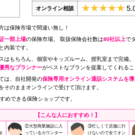
★★★★★
★★★★★
5.
オンライン相談
方は保険市場で間違い無し！
証一部上場
の保険市場。 取扱保険会社数は
80社以上
でダ
と内装です。
スはもちろん、個室やキッズルーム、授乳室まで完備。
優秀なプランナー
がベストなプランを提案してくれるこ
ては、自社開発の
保険専用オンライン通話システムを導
をそのままオンラインで受けて頂けます。
すめできる保険ショップです。
【こんな人におすすめ！】
②大型商業施設に入
③忙しくて店舗に行
ゆ
っているカウンター
けないので全てオン