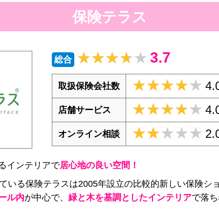
保険テラス
3.7
★★★★★
★★★★★
総合
★★★★★
★★★★★
4.
取扱保険会社数
★★★★★
★★★★★
4.
店舗サービス
★★★★★
★★★★★
2.
オンライン相談
るインテリアで
居心地の良い空間！
している保険テラスは2005年設立の比較的新しい保険シ
ール内
が中心で、
緑と木を基調としたインテリア
で落ち