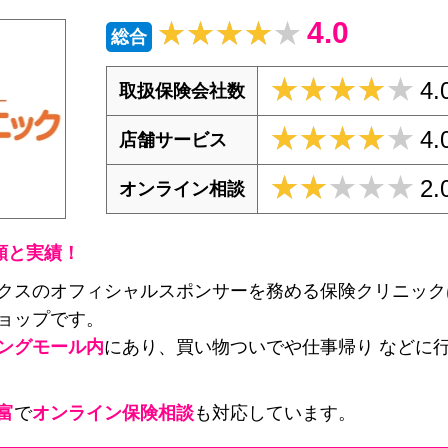
4.0
★★★★★
★★★★★
総合
★★★★★
★★★★★
4.
取扱保険会社数
★★★★★
★★★★★
4.
店舗サービス
★★★★★
★★★★★
2.
オンライン相談
頼と実績！
クスのオフィシャルスポンサーを務める保険クリニック
ョップです。
ングモール内
にあり、買い物ついでや仕事帰り などに
富
で
オンライン保険相談
も対応しています。