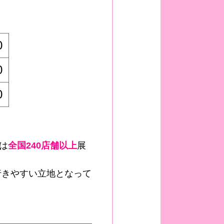
0
0
0
は
全国240店舗以上
展
行きやすい立地となって