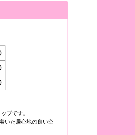
0
0
0
ョップです。
着いた居心地の良い空