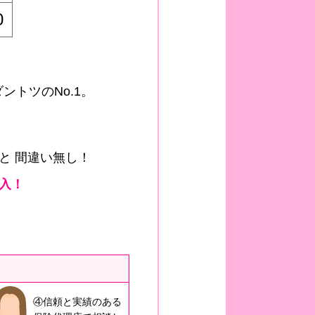
0
ントツのNo.1。
と 間違い無し！
入！
④信頼と実績のある