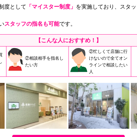
制度として
「マイスター制度」
を実施しており、スタッ
い
スタッフの指名も可能
です。
【こんな人におすすめ！】
②忙しくて店舗に行
買
②相談相手を指名し
けないので全てオン
し
たい方
ラインで相談したい
人